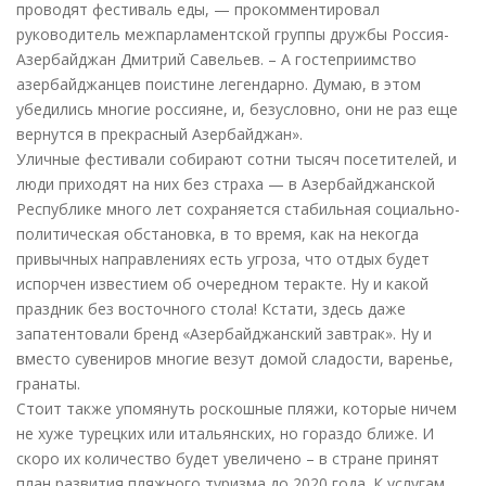
проводят фестиваль еды, — прокомментировал
руководитель межпарламентской группы дружбы Россия-
Азербайджан Дмитрий Савельев. – А гостеприимство
азербайджанцев поистине легендарно. Думаю, в этом
убедились многие россияне, и, безусловно, они не раз еще
вернутся в прекрасный Азербайджан».
Уличные фестивали собирают сотни тысяч посетителей, и
люди приходят на них без страха — в Азербайджанской
Республике много лет сохраняется стабильная социально-
политическая обстановка, в то время, как на некогда
привычных направлениях есть угроза, что отдых будет
испорчен известием об очередном теракте. Ну и какой
праздник без восточного стола! Кстати, здесь даже
запатентовали бренд «Азербайджанский завтрак». Ну и
вместо сувениров многие везут домой сладости, варенье,
гранаты.
Стоит также упомянуть роскошные пляжи, которые ничем
не хуже турецких или итальянских, но гораздо ближе. И
скоро их количество будет увеличено – в стране принят
план развития пляжного туризма до 2020 года. К услугам