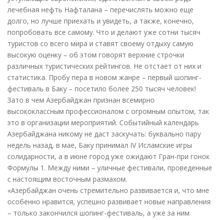
лечебная нефть Нафталана – перечислять можно еще
долго, но лучше приехать и увидеть, а также, конечно,
попробовать все самому. Что и делают уже сотни тысяч
туристов со всего мира и ставят своему отдыху самую
высокую оценку – об этом говорят верхние строчки
различных туристических рейтингов. Не отстает от них и
статистика. Пробу пера в новом жанре – первый шопинг-
фестиваль в Баку – посетило более 250 тысяч человек!
Зато в чем Азербайджан признан всемирно
высококлассным профессионалом с огромным опытом, так
это в организации мероприятий. Событийный календарь
Азербайджана никому не даст заскучать: буквально пару
недель назад, в мае, Баку принимал IV Исламские игры
солидарности, а в июне город уже ожидают Гран-при гонок
Формулы 1. Между ними – уличные фестивали, проведенные
с настоящим восточным размахом.
«Азербайджан очень стремительно развивается и, что мне
особенно нравится, успешно развивает новые направления
– только закончился шопинг-фестиваль, а уже за ним